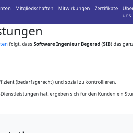
anten
Mitgliedschaften
Mitwirkungen
Zertifikate
Übe
uns
istungen
aten
folgt, dass
Software Ingenieur Begerad
(
SIB
) das gan
zient (bedarfsgerecht) und sozial zu kontrollieren.
T-Dienstleistungen hat, ergeben sich für den Kunden ein St